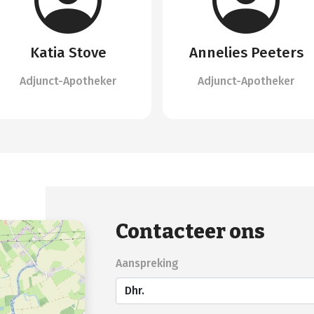
Katia Stove
Annelies Peeters
Adjunct-Apotheker
Adjunct-Apotheker
Contacteer ons
Aanspreking