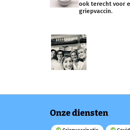
ook terecht voor 
griepvaccin.
Onze diensten