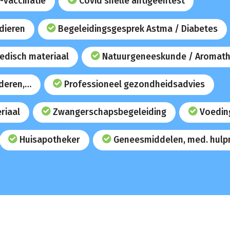
-vaccinatie
Covid snelle antigeentest
dieren
Begeleidingsgesprek Astma / Diabetes
edisch materiaal
Natuurgeneeskunde / Aromath
uderen,…
Professioneel gezondheidsadvies
riaal
Zwangerschapsbegeleiding
Voedin
Huisapotheker
Geneesmiddelen, med. hulp