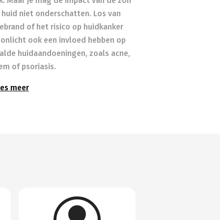
ek. Maar je mag de impact van de zon
 huid niet onderschatten. Los van
ebrand of het risico op huidkanker
zonlicht ook een invloed hebben op
alde huidaandoeningen, zoals acne,
em of psoriasis.
es meer