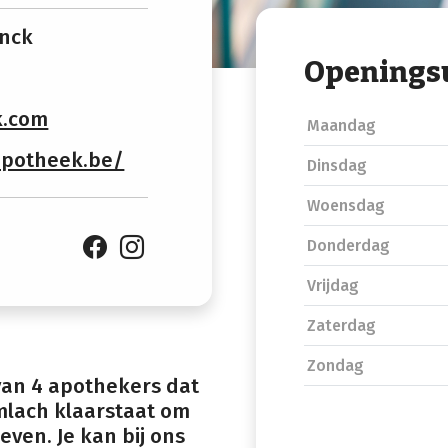
ynck
Openings
k.com
Maandag
apotheek.be/
Dinsdag
Woensdag
Donderdag
Vrijdag
Zaterdag
Zondag
 van 4 apothekers dat
mlach klaarstaat om
even. Je kan bij ons