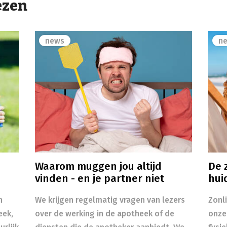
ezen
news
n
Waarom muggen jou altijd
De z
vinden - en je partner niet
hui
n
We krijgen regelmatig vragen van lezers
Zonl
eek,
over de werking in de apotheek of de
onze