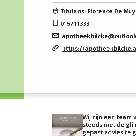
Titularis: Florence De Mu
015711333
apotheekbilcke@outloo
https://apotheekbilcke.
Wij zijn een team
steeds met de gli
gepast advies te g