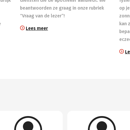
rlijk
diensten die de apotheker aanbiedt. We
fysi
beantwoorden ze graag in onze rubriek
op je
“Vraag van de lezer”!
zonn
e
kan 
Lees meer
bepa
ecze
Le